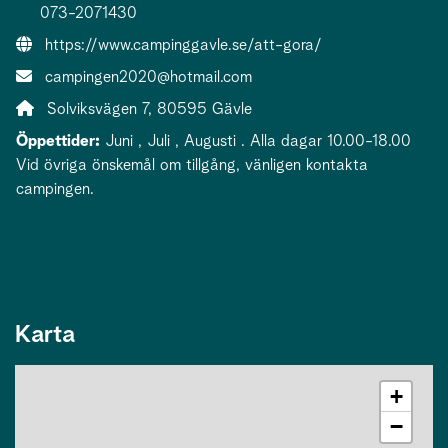
073-2071430
Webbsida:
https://www.campinggavle.se/att-gora/
E-post:
campingen2020@hotmail.com
Adress:
Solviksvägen 7, 80595 Gävle
Öppettider:
Juni , Juli , Augusti . Alla dagar 10.00-18.00
Vid övriga önskemål om tillgång, vänligen kontakta
campingen.
Karta
+
−