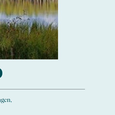
O
ngen,