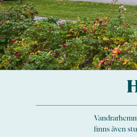
H
Vandrarhemmet
finns även st