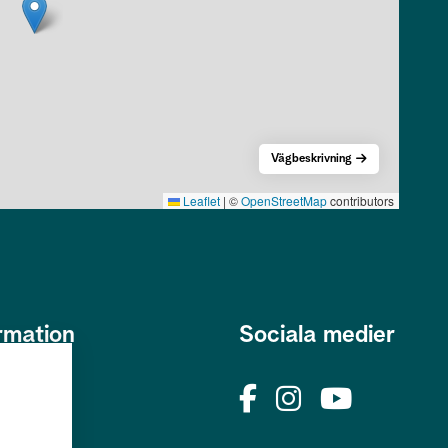
Vägbeskrivning
Leaflet
|
©
OpenStreetMap
contributors
rmation
Sociala medier
s
okies