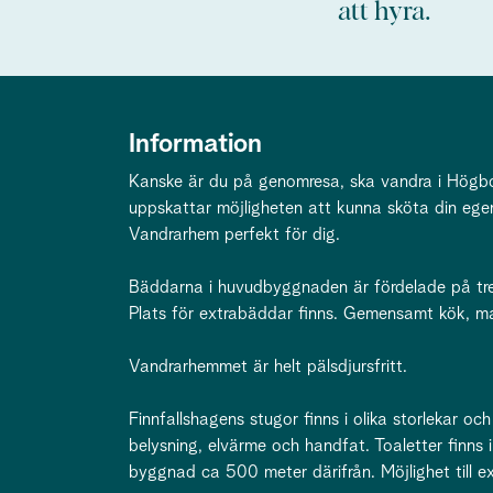
att hyra.
Information
Kanske är du på genomresa, ska vandra i Högbo u
uppskattar möjligheten att kunna sköta din ege
Vandrarhem perfekt för dig.
Bäddarna i huvudbyggnaden är fördelade på t
Plats för extrabäddar finns. Gemensamt kök, ma
Vandrarhemmet är helt pälsdjursfritt.
Finnfallshagens stugor finns i olika storlekar oc
belysning, elvärme och handfat. Toaletter finns i
byggnad ca 500 meter därifrån. Möjlighet till e