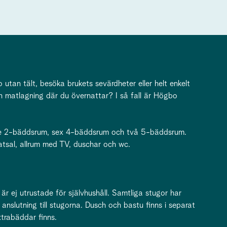
tan tält, besöka brukets sevärdheter eller helt enkelt
n matlagning där du övernattar? I så fall är Högbo
re 2-bäddsrum, sex 4-bäddsrum och två 5-bäddsrum.
tsal, allrum med TV, duschar och wc.
h är ej utrustade för självhushåll. Samtliga stugor har
 anslutning till stugorna. Dusch och bastu finns i separat
xtrabäddar finns.