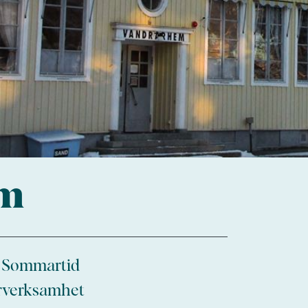
em
. Sommartid
erverksamhet