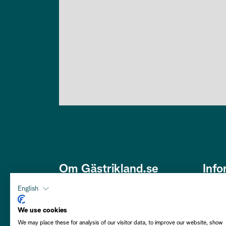
Om Gästrikland.se
Info
Den här webbplatsen är framtagen
Om os
English
av Gästriklands Besöksnäring
Om co
Ek. Förening i ett samarbete med
We use cookies
Gästrikekommunerna i syfte att
We may place these for analysis of our visitor data, to improve our website, show