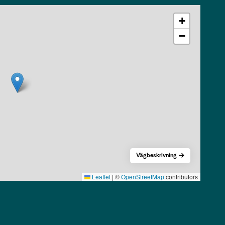
+
−
Vägbeskrivning
Leaflet
|
©
OpenStreetMap
contributors