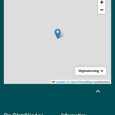
+
−
Vägbeskrivning
Leaflet
|
©
OpenStreetMap
contributors