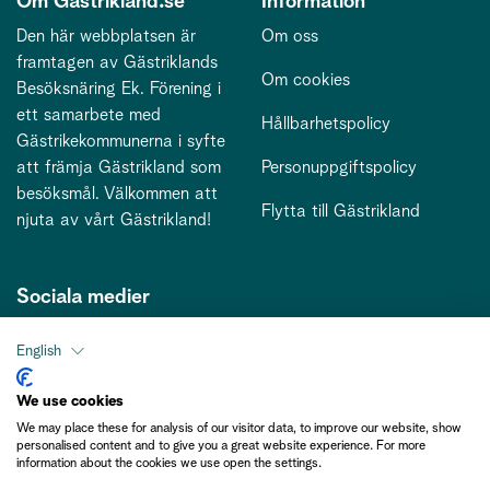
Om Gästrikland.se
Information
Den här webbplatsen är
Om oss
framtagen av Gästriklands
Om cookies
Besöksnäring Ek. Förening i
ett samarbete med
Hållbarhetspolicy
Gästrikekommunerna i syfte
att främja Gästrikland som
Personuppgiftspolicy
besöksmål. Välkommen att
Flytta till Gästrikland
njuta av vårt Gästrikland!
Sociala medier
English
Kontakt
We use cookies
We may place these for analysis of our visitor data, to improve our website, show
kontakt@gastriklandsbesoksnaring.se
personalised content and to give you a great website experience. For more
information about the cookies we use open the settings.