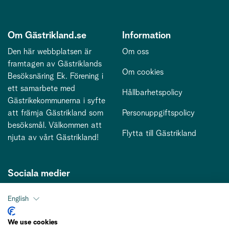
Om Gästrikland.se
Information
Den här webbplatsen är
Om oss
framtagen av Gästriklands
Om cookies
Besöksnäring Ek. Förening i
ett samarbete med
Hållbarhetspolicy
Gästrikekommunerna i syfte
att främja Gästrikland som
Personuppgiftspolicy
besöksmål. Välkommen att
Flytta till Gästrikland
njuta av vårt Gästrikland!
Sociala medier
English
Kontakt
We use cookies