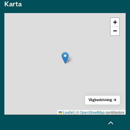
Karta
+
−
Vägbeskrivning
Leaflet
|
©
OpenStreetMap
contributors