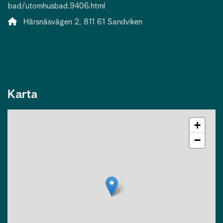
bad/utomhusbad.9406.html
Adress:
Härsnäsvägen 2, 811 61 Sandviken
Karta
+
−