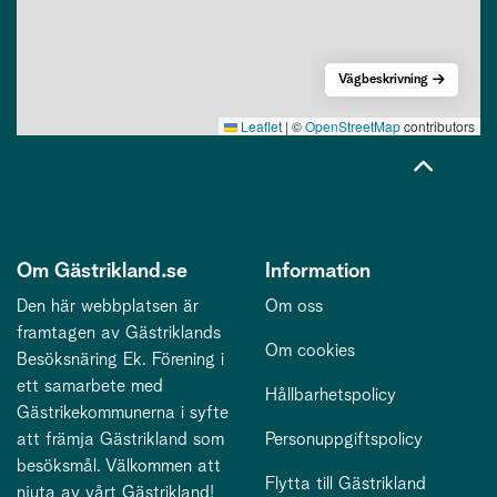
Vägbeskrivning
Leaflet
|
©
OpenStreetMap
contributors
Om Gästrikland.se
Information
Den här webbplatsen är
Om oss
framtagen av Gästriklands
Om cookies
Besöksnäring Ek. Förening i
ett samarbete med
Hållbarhetspolicy
Gästrikekommunerna i syfte
att främja Gästrikland som
Personuppgiftspolicy
besöksmål. Välkommen att
Flytta till Gästrikland
njuta av vårt Gästrikland!