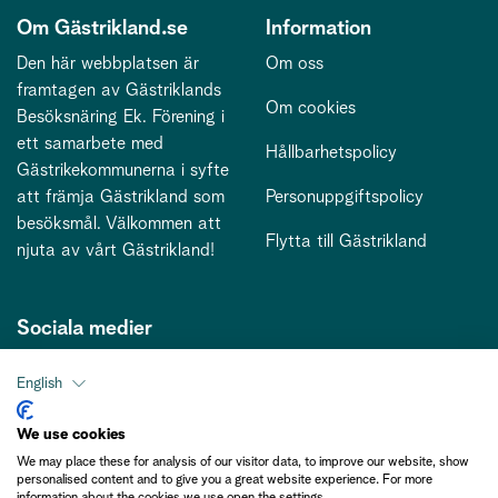
Om Gästrikland.se
Information
Den här webbplatsen är
Om oss
framtagen av Gästriklands
Om cookies
Besöksnäring Ek. Förening i
ett samarbete med
Hållbarhetspolicy
Gästrikekommunerna i syfte
att främja Gästrikland som
Personuppgiftspolicy
besöksmål. Välkommen att
Flytta till Gästrikland
njuta av vårt Gästrikland!
Sociala medier
English
Kontakt
We use cookies
We may place these for analysis of our visitor data, to improve our website, show
kontakt@gastriklandsbesoksnaring.se
personalised content and to give you a great website experience. For more