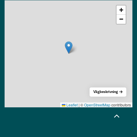
+
−
Vägbeskrivning
Leaflet
|
©
OpenStreetMap
contributors