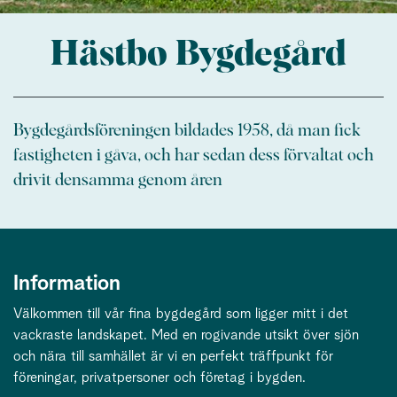
Hästbo Bygdegård
Bygdegårdsföreningen bildades 1958, då man fick
fastigheten i gåva, och har sedan dess förvaltat och
drivit densamma genom åren
Information
Välkommen till vår fina bygdegård som ligger mitt i det
vackraste landskapet. Med en rogivande utsikt över sjön
och nära till samhället är vi en perfekt träffpunkt för
föreningar, privatpersoner och företag i bygden.