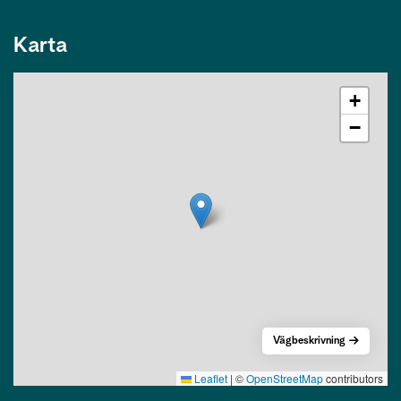
Karta
+
−
Vägbeskrivning
Leaflet
|
©
OpenStreetMap
contributors