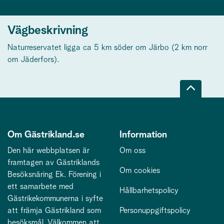
Vägbeskrivning
Naturreservatet ligga ca 5 km söder om Järbo (2 km norr
om Jäderfors).
Om Gästrikland.se
Information
Den här webbplatsen är
Om oss
framtagen av Gästriklands
Om cookies
Besöksnäring Ek. Förening i
ett samarbete med
Hållbarhetspolicy
Gästrikekommunerna i syfte
att främja Gästrikland som
Personuppgiftspolicy
besöksmål. Välkommen att