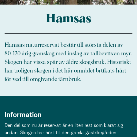
Hamsas
Hamsas naturreservat består till största delen av
80-120 årig granskog med inslag av tallbevuxen myr.
Skogen har vissa spår av äldre skogsbruk. Historiskt
har troligen skogen i det här området brukats hårt
för ved till omgivande järnbruk.
Information
Den del som nu är reservat är en liten rest som klarat sig
undan. Skogen har hört till den gamla gästrikegården