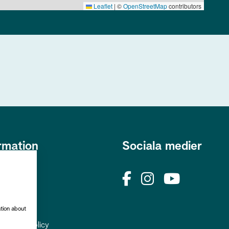
Leaflet
|
©
OpenStreetMap
contributors
rmation
Sociala medier
s
okies
rhetspolicy
ation about
uppgiftspolicy