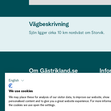
Vägbeskrivning
Sjön ligger cirka 10 km nordväst om Storvik.
Om Gästrikland.se
Info
Den här webbplatsen är framtagen
Om os
English
av Gästriklands Besöksnäring
Om co
Ek. Förening i ett samarbete med
We use cookies
Gästrikekommunerna i syfte att
We may place these for analysis of our visitor data, to improve our website, show
Hållba
personalised content and to give you a great website experience. For more inform
främja Gästrikland som besöksmål.
the cookies we use open the settings.
Välkommen att njuta av vårt
Person