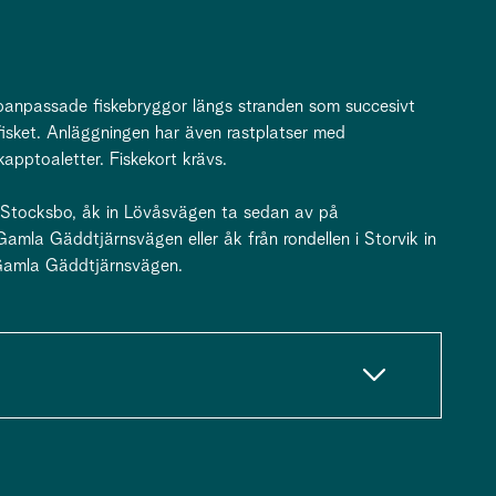
ppanpassade fiskebryggor längs stranden som succesivt
fisket. Anläggningen har även rastplatser med
kapptoaletter. Fiskekort krävs.
 Stocksbo, åk in Lövåsvägen ta sedan av på
la Gäddtjärnsvägen eller åk från rondellen i Storvik in
 Gamla Gäddtjärnsvägen.