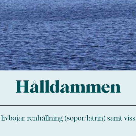
Hålldammen
ivbojar, renhållning (sopor/latrin) samt vis