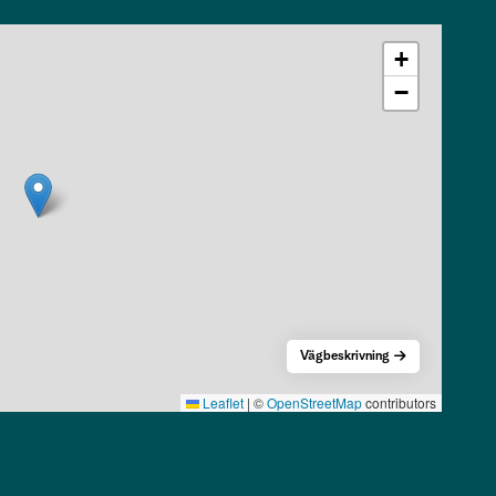
+
−
Vägbeskrivning
Leaflet
|
©
OpenStreetMap
contributors