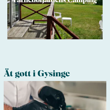
Färnebofjärdens Camping
Ät gott i Gysinge