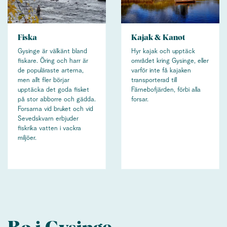
Fiska
Kajak & Kanot
Gysinge är välkänt bland
Hyr kajak och upptäck
fiskare. Öring och harr är
området kring Gysinge, eller
de populäraste arterna,
varför inte få kajaken
men allt fler börjar
transporterad till
upptäcka det goda fisket
Färnebofjärden, förbi alla
på stor abborre och gädda.
forsar.
Forsarna vid bruket och vid
Sevedskvarn erbjuder
fiskrika vatten i vackra
miljöer.