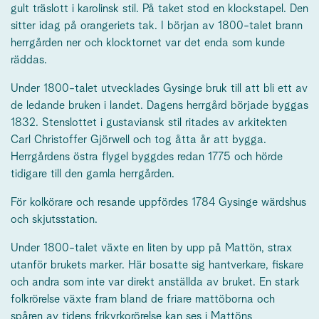
gult träslott i karolinsk stil. På taket stod en klockstapel. Den
sitter idag på orangeriets tak. I början av 1800-talet brann
herrgården ner och klocktornet var det enda som kunde
räddas.
Under 1800-talet utvecklades Gysinge bruk till att bli ett av
de ledande bruken i landet. Dagens herrgård började byggas
1832. Stenslottet i gustaviansk stil ritades av arkitekten
Carl Christoffer Gjörwell och tog åtta år att bygga.
Herrgårdens östra flygel byggdes redan 1775 och hörde
tidigare till den gamla herrgården.
För kolkörare och resande uppfördes 1784 Gysinge wärdshus
och skjutsstation.
Under 1800-talet växte en liten by upp på Mattön, strax
utanför brukets marker. Här bosatte sig hantverkare, fiskare
och andra som inte var direkt anställda av bruket. En stark
folkrörelse växte fram bland de friare mattöborna och
spåren av tidens frikyrkorörelse kan ses i Mattöns