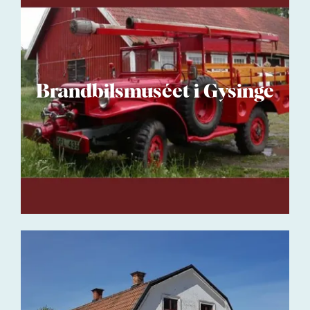
Brandbilsmuséet i Gysinge