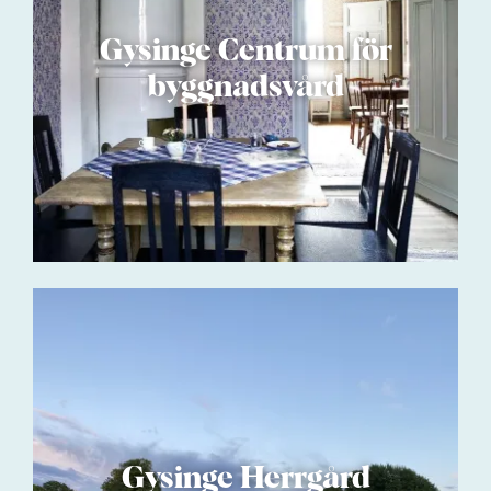
Gysinge Centrum för
byggnadsvård
Gysinge Herrgård