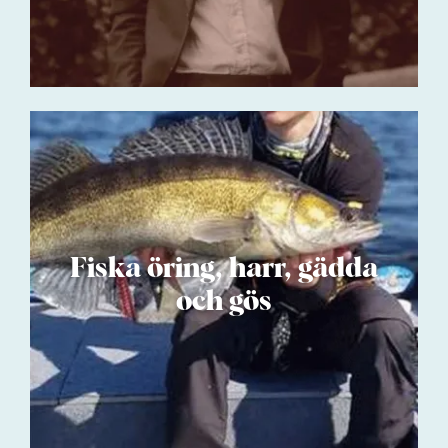
Pris från
350 SEK
Fiska öring, harr, gädda
och gös