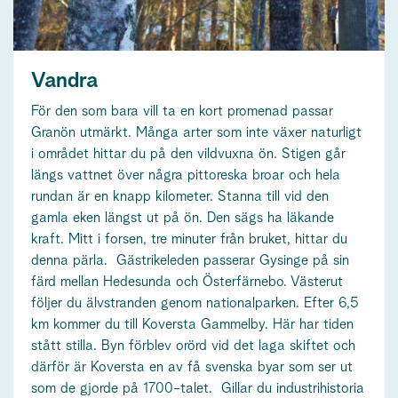
Vandra
För den som bara vill ta en kort promenad passar
Granön utmärkt. Många arter som inte växer naturligt
i området hittar du på den vildvuxna ön. Stigen går
längs vattnet över några pittoreska broar och hela
rundan är en knapp kilometer. Stanna till vid den
gamla eken längst ut på ön. Den sägs ha läkande
kraft. Mitt i forsen, tre minuter från bruket, hittar du
denna pärla. Gästrikeleden passerar Gysinge på sin
färd mellan Hedesunda och Österfärnebo. Västerut
följer du älvstranden genom nationalparken. Efter 6,5
km kommer du till Koversta Gammelby. Här har tiden
stått stilla. Byn förblev orörd vid det laga skiftet och
därför är Koversta en av få svenska byar som ser ut
som de gjorde på 1700-talet. Gillar du industrihistoria