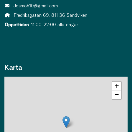
E-post:
Josmoh10@gmail.com
Adress:
Fredriksgatan 69, 811 36 Sandviken
Öppettider:
11:00-22:00 alla dagar
Karta
+
−