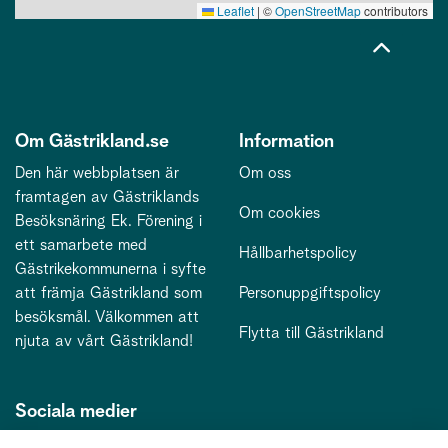
Leaflet
|
©
OpenStreetMap
contributors
Om Gästrikland.se
Information
Den här webbplatsen är
Om oss
framtagen av Gästriklands
Om cookies
Besöksnäring Ek. Förening i
ett samarbete med
Hållbarhetspolicy
Gästrikekommunerna i syfte
att främja Gästrikland som
Personuppgiftspolicy
besöksmål. Välkommen att
Flytta till Gästrikland
njuta av vårt Gästrikland!
Sociala medier