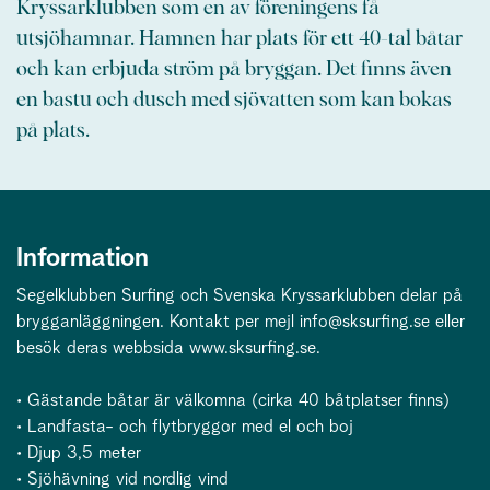
Kryssarklubben som en av föreningens få
utsjöhamnar. Hamnen har plats för ett 40-tal båtar
och kan erbjuda ström på bryggan. Det finns även
en bastu och dusch med sjövatten som kan bokas
på plats.
Information
Segelklubben Surfing och Svenska Kryssarklubben delar på
brygganläggningen. Kontakt per mejl
info@sksurfing.se
eller
besök deras webbsida www.sksurfing.se.
• Gästande båtar är välkomna (cirka 40 båtplatser finns)
• Landfasta- och flytbryggor med el och boj
• Djup 3,5 meter
• Sjöhävning vid nordlig vind