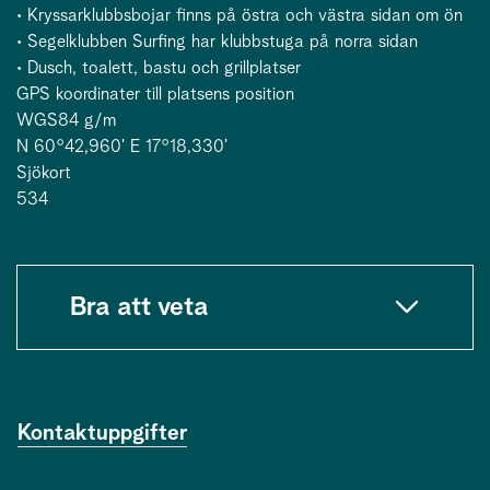
• Kryssarklubbsbojar finns på östra och västra sidan om ön
• Segelklubben Surfing har klubbstuga på norra sidan
• Dusch, toalett, bastu och grillplatser
GPS koordinater till platsens position
WGS84 g/m
N 60°42,960ʹ E 17°18,330ʹ
Sjökort
534
Bra att veta
Kontaktuppgifter