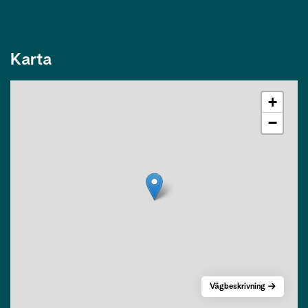
Karta
+
−
Vägbeskrivning