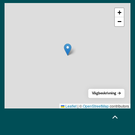
+
−
Vägbeskrivning
Leaflet
|
©
OpenStreetMap
contributors