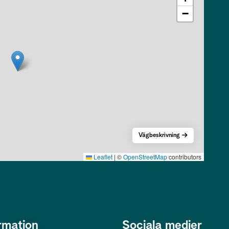
−
Vägbeskrivning
Leaflet
|
©
OpenStreetMap
contributors
rmation
Sociala medier