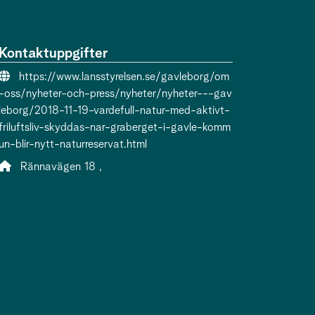
Kontaktuppgifter
Webbsida:
https://www.lansstyrelsen.se/gavleborg/om
-oss/nyheter-och-press/nyheter/nyheter---gav
leborg/2018-11-19-vardefull-natur-med-aktivt-
friluftsliv-skyddas-nar-graberget-i-gavle-komm
un-blir-nytt-naturreservat.html
Adress:
Rännavägen 18 ,