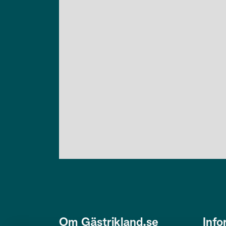
Om Gästrikland.se
Info