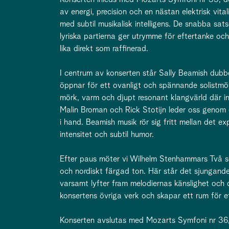
av energi, precision och en nästan elektrisk vita
med subtil musikalisk intelligens. De snabba sat
lyriska partierna ger utrymme för eftertanke o
lika direkt som raffinerad.
I centrum av konserten står Sally Beamish dubbe
öppnar för ett ovanligt och spännande solistmö
mörk, varm och djupt resonant klangvärld där i
Malin Broman och Rick Stotijn leder oss genom e
i hand. Beamish musik rör sig fritt mellan det e
intensitet och subtil humor.
Efter paus möter vi Wilhelm Stenhammars Två se
och nordiskt färgad ton. Här står det sjungande
varsamt lyfter fram melodiernas känslighet och d
konsertens övriga verk och skapar ett rum för e
Konserten avslutas med Mozarts Symfoni nr 36,