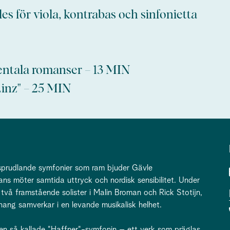
för viola, kontrabas och sinfonietta
ala romanser – 13 MIN
inz" – 25 MIN
rudlande symfonier som ram bjuder Gävle
ans möter samtida uttryck och nordisk sensibilitet. Under
två framstående solister i Malin Broman och Rick Stotijn,
ng samverkar i en levande musikalisk helhet.
en så kallade "Haffner"-symfonin – ett verk som präglas