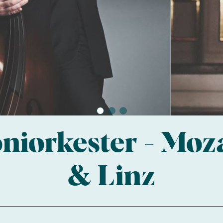
niorkester - Moza
& Linz