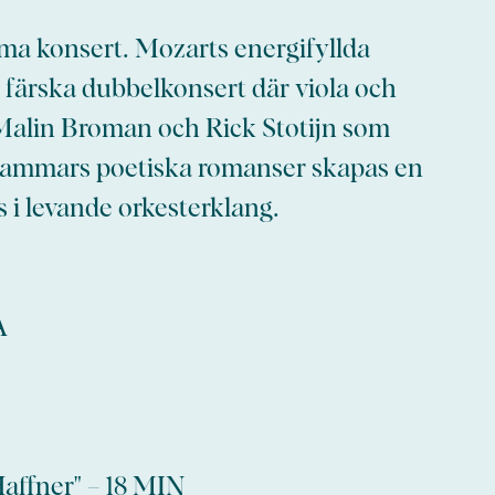
mma konsert. Mozarts energifyllda
färska dubbelkonsert där viola och
 Malin Broman och Rick Stotijn som
hammars poetiska romanser skapas en
s i levande orkesterklang.
A
ffner" – 18 MIN