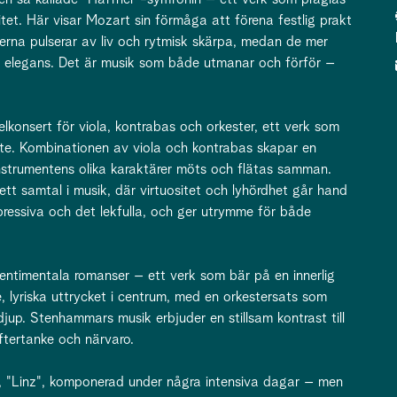
litet. Här visar Mozart sin förmåga att förena festlig prakt
serna pulserar av liv och rytmisk skärpa, medan de mer
ch elegans. Det är musik som både utmanar och förför –
lkonsert för viola, kontrabas och orkester, ett verk som
te. Kombinationen av viola och kontrabas skapar en
nstrumentens olika karaktärer möts och flätas samman.
tt samtal i musik, där virtuositet och lyhördhet går hand
xpressiva och det lekfulla, och ger utrymme för både
ntimentala romanser – ett verk som bär på en innerlig
, lyriska uttrycket i centrum, med en orkestersats som
jup. Stenhammars musik erbjuder en stillsam kontrast till
ftertanke och närvaro.
 "Linz", komponerad under några intensiva dagar – men