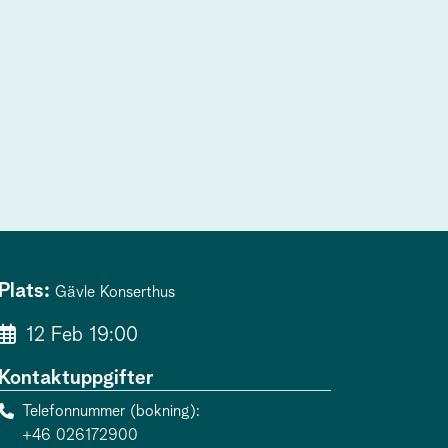
Plats:
Gävle Konserthus
12 Feb 19:00
Kontaktuppgifter
Telefonnummer (bokning)
+46 026172900