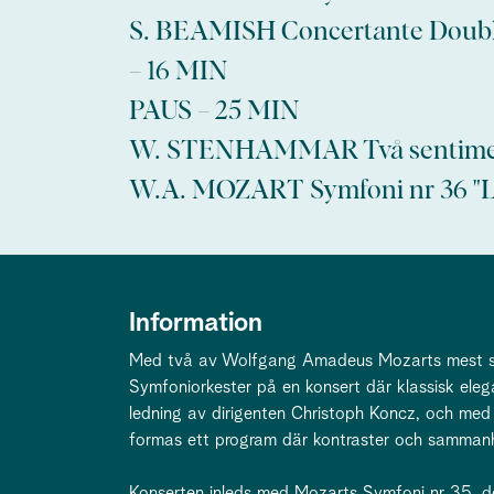
S. BEAMISH Concertante Doubles 
– 16 MIN
PAUS – 25 MIN
W. STENHAMMAR Två sentiment
W.A. MOZART Symfoni nr 36 "L
Information
Med två av Wolfgang Amadeus Mozarts mest sp
Symfoniorkester på en konsert där klassisk eleg
ledning av dirigenten Christoph Koncz, och med 
formas ett program där kontraster och sammanha
Konserten inleds med Mozarts Symfoni nr 35, d