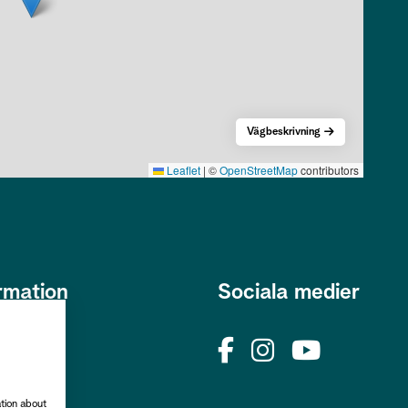
Vägbeskrivning
Leaflet
|
©
OpenStreetMap
contributors
rmation
Sociala medier
s
okies
rhetspolicy
ation about