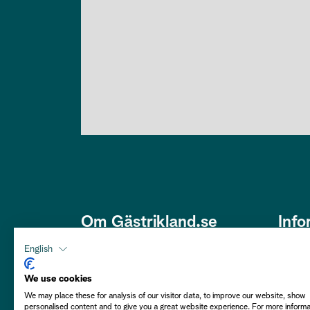
Om Gästrikland.se
Info
Den här webbplatsen är framtagen
Om os
English
av Gästriklands Besöksnäring
Om co
Ek. Förening i ett samarbete med
We use cookies
Gästrikekommunerna i syfte att
We may place these for analysis of our visitor data, to improve our website, show
Hållba
personalised content and to give you a great website experience. For more inform