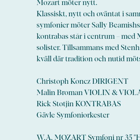
Mozart möter nytt.
Klassiskt, nytt och oväntat i sa
symfonier möter Sally Beamishs 
kontrabas står i centrum – med
solister. Tillsammans med Sten
kväll där tradition och nutid möt
Christoph Koncz DIRIGENT
Malin Broman VIOLIN & VIOL
Rick Stotjin KONTRABAS
Gävle Symfoniorkester
W.A. MOZART Symfoni nr 35 "Ha