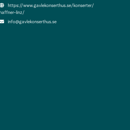
Evenemangslänk:
https://www.gavlekonserthus.se/konserter/
haffner-linz/
E-post:
info@gavlekonserthus.se