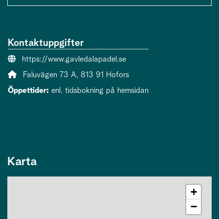
Kontaktuppgifter
Webbsida:
https://www.gavledalapadel.se
Adress:
Faluvägen 73 A, 813 91 Hofors
Öppettider:
enl. tidsbokning på hemsidan
Karta
+
−