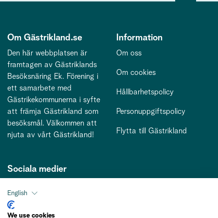
Om Gästrikland.se
Information
Den här webbplatsen är
Om oss
framtagen av Gästriklands
Om cookies
Besöksnäring Ek. Förening i
ett samarbete med
Hållbarhetspolicy
Gästrikekommunerna i syfte
att främja Gästrikland som
Personuppgiftspolicy
besöksmål. Välkommen att
Flytta till Gästrikland
njuta av vårt Gästrikland!
Sociala medier
English
Kontakt
We use cookies