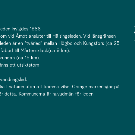
leden invigdes 1986.
om vid Åmot ansluter till Hälsingeleden. Vid länsgränsen
leden är en "tvärled" mellan Högbo och Kungsfors (ca 25
fäbod till Mårtensklack(ca 9 km).
srundan (ca 15 km).
nns ett utsiktstorn
 vandringsled.
dra i naturen utan att komma vilse. Orange markeringar på
 för detta. Kommunerna är huvudmän för leden.