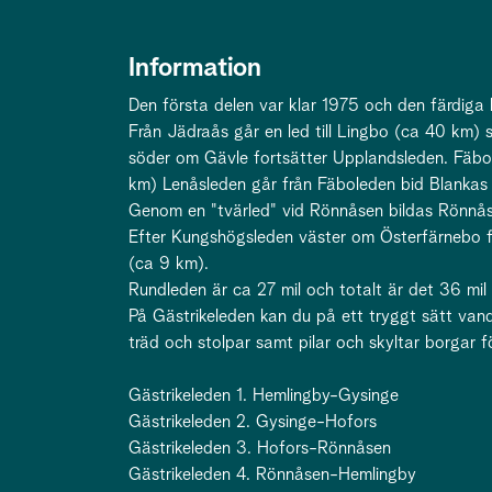
Information
Den första delen var klar 1975 och den färdiga 
Från Jädraås går en led till Lingbo (ca 40 km) s
söder om Gävle fortsätter Upplandsleden. Fäbo
km) Lenåsleden går från Fäboleden bid Blankas 
Genom en "tvärled" vid Rönnåsen bildas Rönnå
Efter Kungshögsleden väster om Österfärnebo fi
(ca 9 km).
Rundleden är ca 27 mil och totalt är det 36 mil
På Gästrikeleden kan du på ett tryggt sätt van
träd och stolpar samt pilar och skyltar borgar
Gästrikeleden 1. Hemlingby-Gysinge
Gästrikeleden 2. Gysinge-Hofors
Gästrikeleden 3. Hofors-Rönnåsen
Gästrikeleden 4. Rönnåsen-Hemlingby