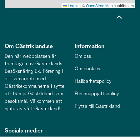
Leaflet
|
©
OpenStreetMap
contributors
Om Gästrikland.se
Information
Den här webbplatsen är
Om oss
framtagen av Gästriklands
Om cookies
Besöksnäring Ek. Förening i
ett samarbete med
Hållbarhetspolicy
Gästrikekommunerna i syfte
att främja Gästrikland som
Personuppgiftspolicy
besöksmål. Välkommen att
Flytta till Gästrikland
njuta av vårt Gästrikland!
Sociala medier