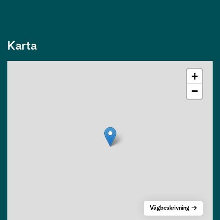
Karta
+
−
Vägbeskrivning