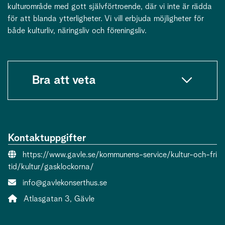
kulturområde med gott självförtroende, där vi inte är rädda
för att blanda ytterligheter. Vi vill erbjuda möjligheter för
både kulturliv, näringsliv och föreningsliv.
Bra att veta
Kontaktuppgifter
Webbsida:
https://www.gavle.se/kommunens-service/kultur-och-fri
tid/kultur/gasklockorna/
E-post:
info@gavlekonserthus.se
Adress:
Atlasgatan 3, Gävle