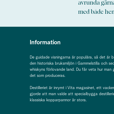
avrunda gärna
med både hem
Information
De guidade visningarna är populära, så det är b
den historiska bruksmiljön i Gammelstilla och seda
whiskyns förlovande land. Du får veta hur man 
det som produceras.
Destilleriet är inrymt i Vita magasinet, ett vac
gjorde att man valde att specialbygga destille
klassiska kopparpannor är stora.