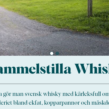
mmelstilla Whi
a gör man svensk whisky med kärleksfull om
illeriet bland ekfat, kopparpannor och mäskdo