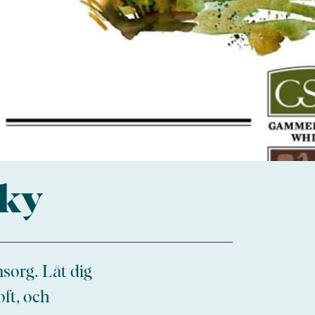
sky
sorg. Låt dig
ft, och