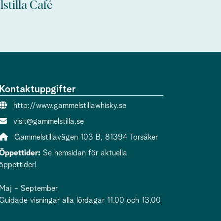
stilla Café
Kontaktuppgifter
Webbsida:
http://www.gammelstillawhisky.se
E-post:
visit@gammelstilla.se
Adress:
Gammelstillavägen 103 B, 81394 Torsåker
Öppettider:
Se hemsidan för aktuella
öppettider!
Maj - September
Guidade visningar alla lördagar 11.00 och 13.00