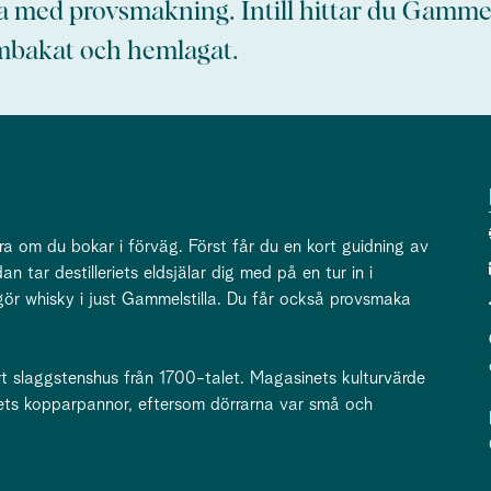
 med provsmakning. Intill hittar du Gammel
bakat och hemlagat.
ra om du bokar i förväg. Först får du en kort guidning av
n tar destilleriets eldsjälar dig med på en tur in i
gör whisky i just Gammelstilla. Du får också provsmaka
kert slaggstenshus från 1700-talet. Magasinets kulturvärde
riets kopparpannor, eftersom dörrarna var små och