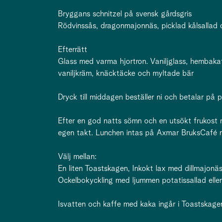
Bryggans schnitzel på svensk gårdsgris
Rödvinssås, dragonmajonnäs, picklad kålsallad o
Efterrätt
Glass med varma hjortron. Vaniljglass, hembakat
vaniljkräm, knäcktäcke och myltade bär
Dryck till middagen beställer ni och betalar på p
Efter en god natts sömn och en utsökt frukost
egen takt. Lunchen intas på Axmar BruksCafé nä
Välj mellan:
En liten Toastskagen, Inkokt lax med dillmajonäs
Ockelbokyckling med ljummen potatissallad eller
Isvatten och kaffe med kaka ingår i Toastskagen,