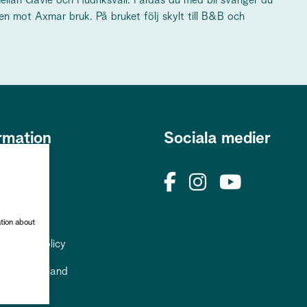
 mellan Gävle och Hudriksvall. Färdas du med bil svänger du
n mot Axmar bruk. På bruket följ skylt till B&B och
rmation
Sociala medier
s
okies
rhetspolicy
ation about
uppgiftspolicy
till Gästrikland