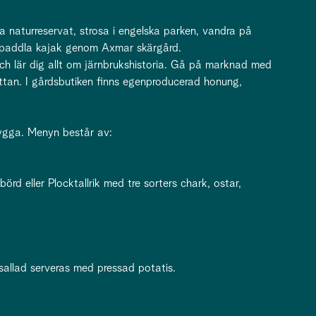
a naturreservat, strosa i engelska parken, vandra på
er paddla kajak genom Axmar skärgård.
ch lär dig allt om järnbrukshistoria. Gå på marknad med
yttan. I gårdsbutiken finns egenproducerad honung,
ygga. Menyn består av:
örd eller Plocktallrik med tre sorters chark, ostar,
sallad serveras med pressad potatis.