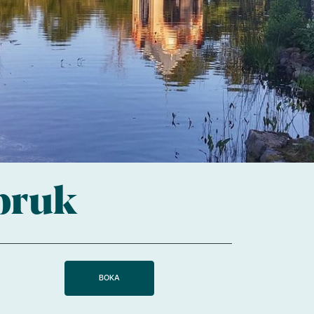
 bruk
BOKA