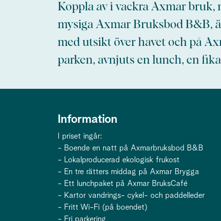
Koppla av i vackra Axmar bruk, m
mysiga Axmar Bruksbod B&B, ä
med utsikt över havet och på Ax
parken, avnjuts en lunch, en fika 
Information
I priset ingår:
- Boende en natt på Axmarbruksbod B&B
- Lokalproducerad ekologisk frukost
- En tre rätters middag på Axmar Brygga
- Ett lunchpaket på Axmar BruksCafé
- Kartor vandrings- cykel- och paddelleder
- Fritt Wi-Fi (på boendet)
- Fri parkering