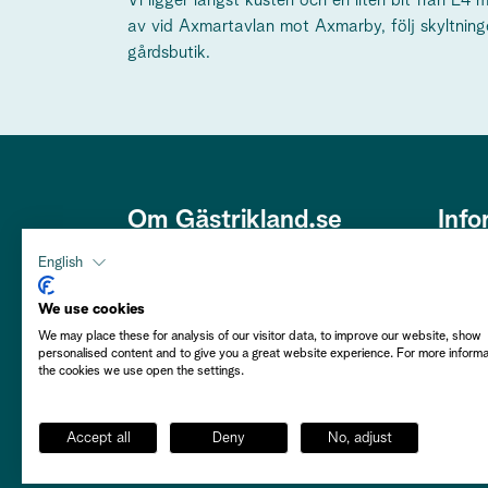
Vi ligger längst kusten och en liten bit från E4
av vid Axmartavlan mot Axmarby, följ skyltninge
gårdsbutik.
Om Gästrikland.se
Info
Den här webbplatsen är framtagen
Om os
English
av Gästriklands Besöksnäring
Om co
Ek. Förening i ett samarbete med
We use cookies
Gästrikekommunerna i syfte att
We may place these for analysis of our visitor data, to improve our website, show
Hållba
personalised content and to give you a great website experience. For more inform
främja Gästrikland som besöksmål.
the cookies we use open the settings.
Välkommen att njuta av vårt
Person
Gästrikland!
Flytta 
Accept all
Deny
No, adjust