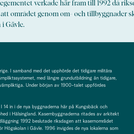
gementet verkade här fram till 1992 då rik
att området genom om- och tillbyggnader s
 i Gävle.
erige. I samband med det upphörde det tidigare militära
rnpliktssystemet, med längre grundutbildning än tidigare,
värnpliktiga. Under början av 1900-talet uppfördes
I 14 in i de nya byggnaderna här på Kungsbäck och
hed i Hälsingland. Kasernbyggnaderna ritades av arkitekt
dläggning 1992 beslutade riksdagen att kasernområdet
r Högskolan i Gävle. 1996 invigdes de nya lokalerna som