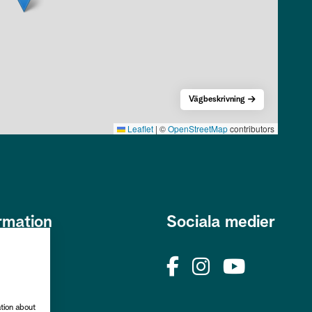
Vägbeskrivning
Leaflet
|
©
OpenStreetMap
contributors
rmation
Sociala medier
s
okies
rhetspolicy
ation about