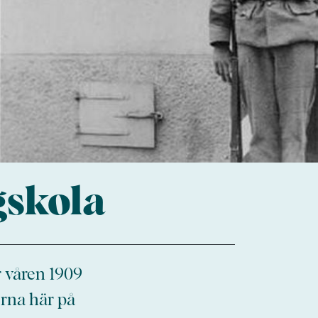
gskola
r våren 1909
erna här på