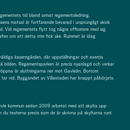
egementets tid bland annat regementsledning,
ens matsal är fortfarande bevarad i ursprungligt skick
. Vid regementets flytt tog några officerare med sig
efen om att detta inte fick ske. Rummet är idag
väldiga kaserngården, där uppställningar och exercis
 på bilden. Regementsparken är precis nyanlagd och verkar
h öppna är sluttningarna ner mot Gavleån. Bortom
n tar vid. Byggandet av Villastaden har knappt påbörjats.
vle kommun sedan 2009 arbetat med att skylta upp
r du texterna precis som de är skrivna på skyltarna runt