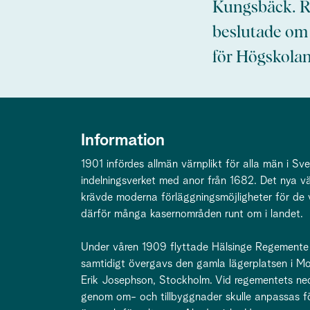
Kungsbäck. Re
beslutade om 
för Högskolan
Information
1901 infördes allmän värnplikt för alla män i Sv
indelningsverket med anor från 1682. Det nya vä
krävde moderna förläggningsmöjligheter för de 
därför många kasernområden runt om i landet.
Under våren 1909 flyttade Hälsinge Regemente 
samtidigt övergavs den gamla lägerplatsen i Mo
Erik Josephson, Stockholm. Vid regementets ne
genom om- och tillbyggnader skulle anpassas fö