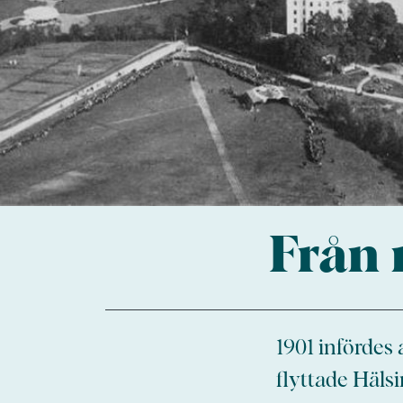
Från 
1901 infördes 
flyttade Häls