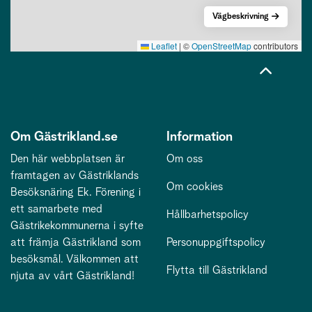
Vägbeskrivning
Leaflet
|
©
OpenStreetMap
contributors
Om Gästrikland.se
Information
Den här webbplatsen är
Om oss
framtagen av Gästriklands
Om cookies
Besöksnäring Ek. Förening i
ett samarbete med
Hållbarhetspolicy
Gästrikekommunerna i syfte
att främja Gästrikland som
Personuppgiftspolicy
besöksmål. Välkommen att
Flytta till Gästrikland
njuta av vårt Gästrikland!