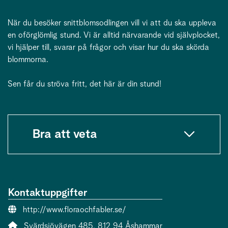
När du besöker snittblomsodlingen vill vi att du ska uppleva
en oförglömlig stund. Vi är alltid närvarande vid självplocket,
vi hjälper till, svarar på frågor och visar hur du ska skörda
blommorna.
Sen får du ströva fritt, det här är din stund!
Bra att veta
Kontaktuppgifter
Webbsida:
http://www.floraochfabler.se/
Adress:
Svärdsjövägen 485, 812 94 Åshammar