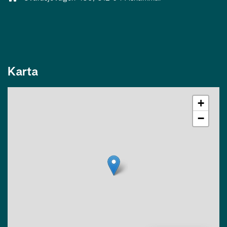
Karta
+
−