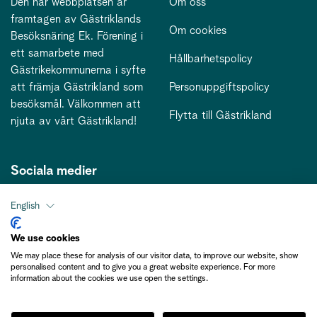
Den här webbplatsen är
Om oss
framtagen av Gästriklands
Om cookies
Besöksnäring Ek. Förening i
ett samarbete med
Hållbarhetspolicy
Gästrikekommunerna i syfte
att främja Gästrikland som
Personuppgiftspolicy
besöksmål. Välkommen att
Flytta till Gästrikland
njuta av vårt Gästrikland!
Sociala medier
English
Kontakt
We use cookies
We may place these for analysis of our visitor data, to improve our website, show
kontakt@gastriklandsbesoksnaring.se
personalised content and to give you a great website experience. For more
information about the cookies we use open the settings.