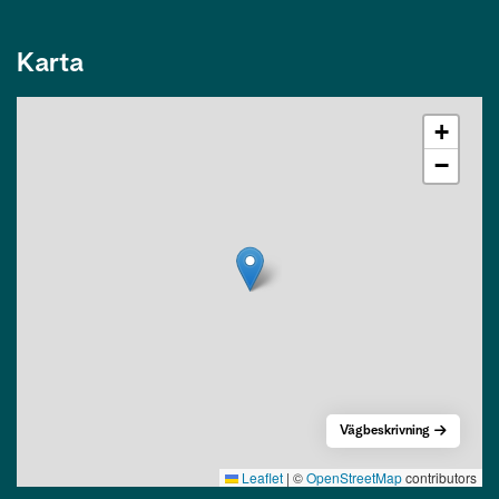
Karta
+
−
Vägbeskrivning
Leaflet
|
©
OpenStreetMap
contributors