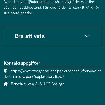
Även de lugna fjärdarna bjuder på trevligt fiske med fina
gös- och gäddbestånd. Färnebofjärden är särskilt känd för
sina stora gäddor.
Bra att veta
Kontaktuppgifter
Webbsida:
https://www.sverigesnationalparker.se/park/farnebofjar
dens-nationalpark/upplevelser/fiska/
Adress:
Benedikts väg 3, 811 97 Gysinge