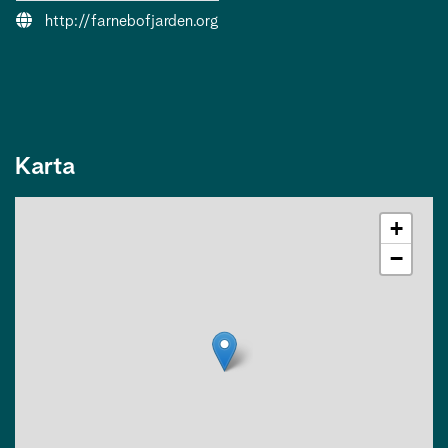
Webbsida:
http://farnebofjarden.org
Karta
+
−