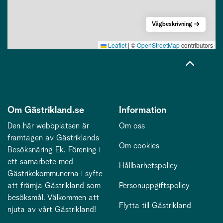
Vägbeskrivning
Leaflet
|
©
OpenStreetMap
contributors
Om Gästrikland.se
Information
Den här webbplatsen är
Om oss
framtagen av Gästriklands
Om cookies
Besöksnäring Ek. Förening i
ett samarbete med
Hållbarhetspolicy
Gästrikekommunerna i syfte
att främja Gästrikland som
Personuppgiftspolicy
besöksmål. Välkommen att
Flytta till Gästrikland
njuta av vårt Gästrikland!