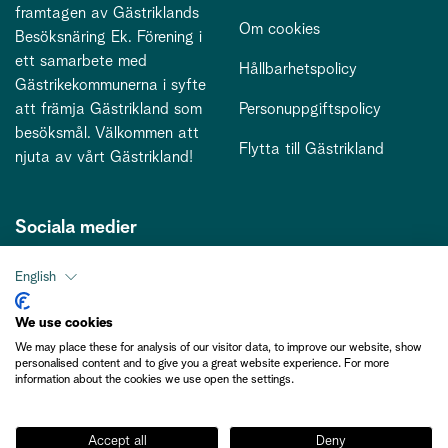
framtagen av Gästriklands
Om cookies
Besöksnäring Ek. Förening i
ett samarbete med
Hållbarhetspolicy
Gästrikekommunerna i syfte
att främja Gästrikland som
Personuppgiftspolicy
besöksmål. Välkommen att
Flytta till Gästrikland
njuta av vårt Gästrikland!
Sociala medier
English
Kontakt
We use cookies
We may place these for analysis of our visitor data, to improve our website, show
kontakt@gastriklandsbesoksnaring.se
personalised content and to give you a great website experience. For more
information about the cookies we use open the settings.
Accept all
Deny