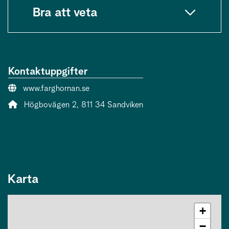
Bra att veta
Kontaktuppgifter
Webbsida:
www.farghornan.se
Adress:
Högbovägen 2, 811 34 Sandviken
Karta
+
−