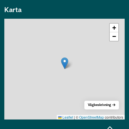
Karta
+
−
Vägbeskrivning
Leaflet
|
©
OpenStreetMap
contributors