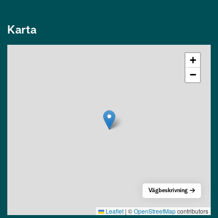
Karta
+
−
Vägbeskrivning
Leaflet
|
©
OpenStreetMap
contributors