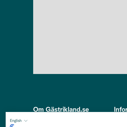
Om Gästrikland.se
Info
Den här webbplatsen är framtagen
Om os
English
av Gästriklands Besöksnäring