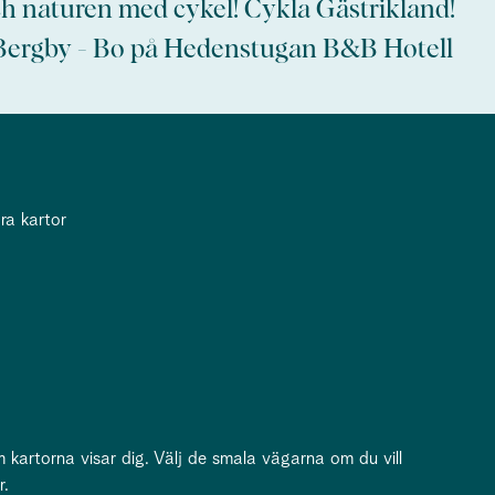
h naturen med cykel! Cykla Gästrikland!
 Bergby - Bo på Hedenstugan B&B Hotell
ra kartor
kartorna visar dig. Välj de smala vägarna om du vill
r.