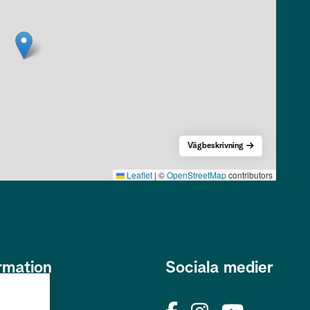
Vägbeskrivning
Leaflet
|
©
OpenStreetMap
contributors
rmation
Sociala medier
s