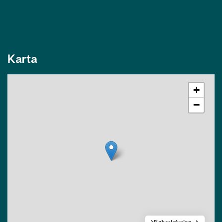
Karta
+
−