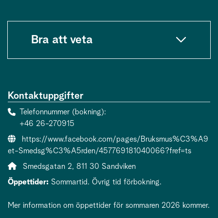
Bra att veta
Kontaktuppgifter
Telefonnummer (bokning)
+46 26-270915
Webbsida:
https://www.facebook.com/pages/Bruksmus%C3%A9
et-Smedsg%C3%A5rden/457769181040066?fref=ts
Adress:
Smedsgatan 2, 811 30 Sandviken
Öppettider:
Sommartid. Övrig tid förbokning.
Mer information om öppettider för sommaren 2026 kommer.