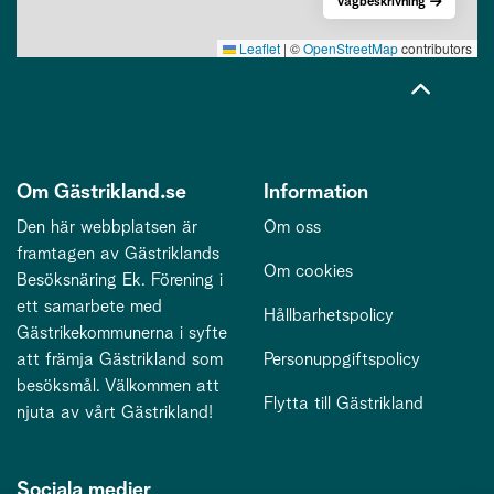
Vägbeskrivning
Leaflet
|
©
OpenStreetMap
contributors
Om Gästrikland.se
Information
Den här webbplatsen är
Om oss
framtagen av Gästriklands
Om cookies
Besöksnäring Ek. Förening i
ett samarbete med
Hållbarhetspolicy
Gästrikekommunerna i syfte
att främja Gästrikland som
Personuppgiftspolicy
besöksmål. Välkommen att
Flytta till Gästrikland
njuta av vårt Gästrikland!
Sociala medier