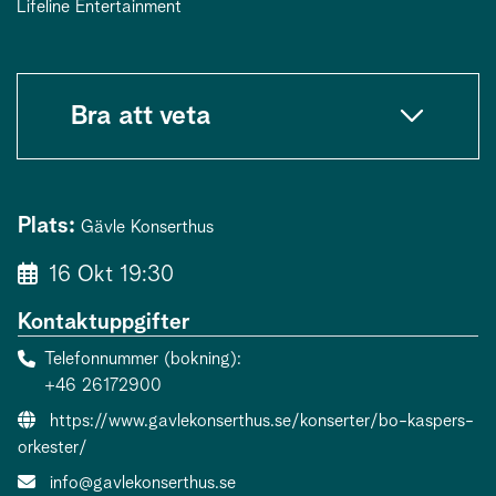
Lifeline Entertainment
Bra att veta
Plats:
Gävle Konserthus
16 Okt 19:30
Kontaktuppgifter
Telefonnummer (bokning)
+46 26172900
Evenemangslänk:
https://www.gavlekonserthus.se/konserter/bo-kaspers-
orkester/
E-post:
info@gavlekonserthus.se