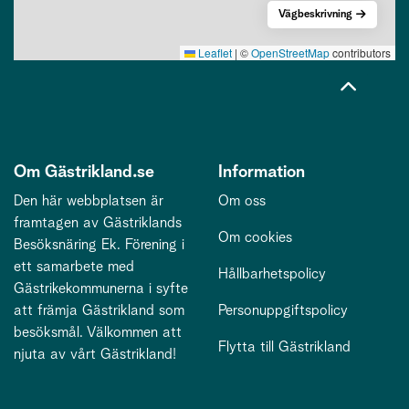
Vägbeskrivning
Leaflet
|
©
OpenStreetMap
contributors
Om Gästrikland.se
Information
Den här webbplatsen är
Om oss
framtagen av Gästriklands
Om cookies
Besöksnäring Ek. Förening i
ett samarbete med
Hållbarhetspolicy
Gästrikekommunerna i syfte
att främja Gästrikland som
Personuppgiftspolicy
besöksmål. Välkommen att
Flytta till Gästrikland
njuta av vårt Gästrikland!