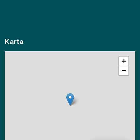
Karta
+
−