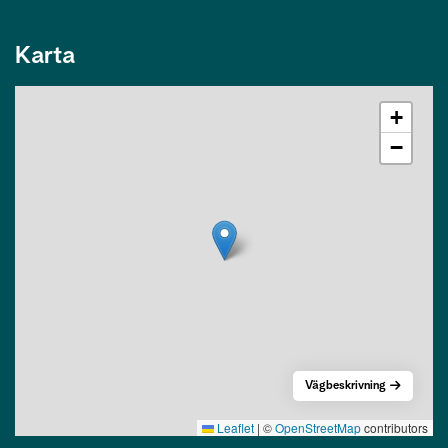
Karta
+
−
Vägbeskrivning
Leaflet
|
©
OpenStreetMap
contributors