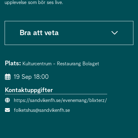
upplevelse som bör ses live.
Bra att veta
Plats:
Kulturcentrum - Restaurang Bolaget
19 Sep 18:00
Kontaktuppgifter
Evenemangslänk:
https://sandvikenfh.se/evenemang/blixterz/
E-post:
folketshus@sandvikenfh.se