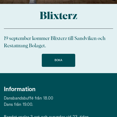
Blixterz
19 september kommer Blixterz till Sandviken och
Restaurang Bolaget.
BOKA
Information
Dansbandsbuffé från 18.00
Dans från 19.00.
Bandet spelar 3 set och avrundar vid 23-tiden