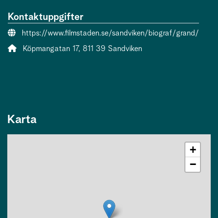
Kontaktuppgifter
Webbsida:
https://www.filmstaden.se/sandviken/biograf/grand/
Adress:
Köpmangatan 17, 811 39 Sandviken
Karta
+
−