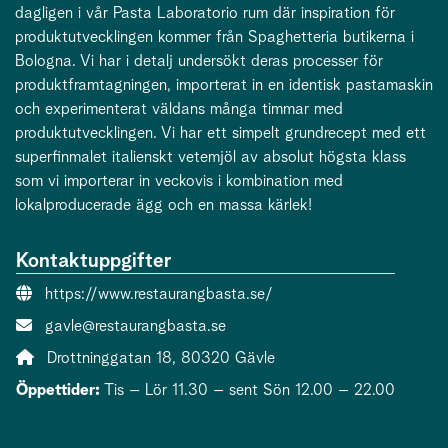
dagligen i vår Pasta Laboratorio rum där inspiration för
produktutvecklingen kommer från Spaghetteria butikerna i
Bologna. Vi har i detalj undersökt deras processer för
produktframtagningen, importerat in en identisk pastamaskin
och experimenterat väldans många timmar med
produktutvecklingen. Vi har ett simpelt grundrecept med ett
superfinmalet italienskt vetemjöl av absolut högsta klass
som vi importerar in veckovis i kombination med
lokalproducerade ägg och en massa kärlek!
Kontaktuppgifter
Webbsida:
https://www.restaurangbasta.se/
E-post:
gavle@restaurangbasta.se
Adress:
Drottninggatan 18, 80320 Gävle
Öppettider:
Tis – Lör 11.30 – sent Sön 12.00 – 22.00