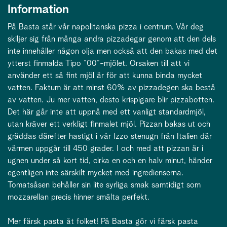
Information
På Basta står vår napolitanska pizza i centrum. Vår deg
skiljer sig från många andra pizzadegar genom att den dels
inte innehåller någon olja men också att den bakas med det
ytterst finmalda Tipo ”00”-mjölet. Orsaken till att vi
använder ett så fint mjöl är för att kunna binda mycket
vatten. Faktum är att minst 60% av pizzadegen ska bestå
av vatten. Ju mer vatten, desto krispigare blir pizzabotten.
Det här går inte att uppnå med ett vanligt standardmjöl,
utan kräver ett verkligt finmalet mjöl. Pizzan bakas ut och
gräddas därefter hastigt i vår Izzo stenugn från Italien där
värmen uppgår till 450 grader. I och med att pizzan är i
ugnen under så kort tid, cirka en och en halv minut, händer
egentligen inte särskilt mycket med ingredienserna.
Tomatsåsen behåller sin lite syrliga smak samtidigt som
mozzarellan precis hinner smälta perfekt.
Mer färsk pasta åt folket! På Basta gör vi färsk pasta