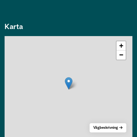
Karta
+
−
Vägbeskrivning