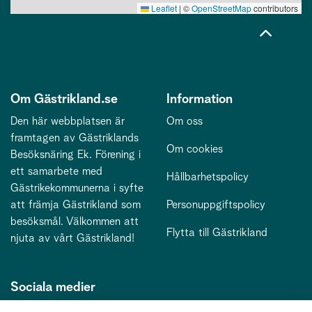
Leaflet
|
©
OpenStreetMap
contributors
Om Gästrikland.se
Information
Den här webbplatsen är
Om oss
framtagen av Gästriklands
Om cookies
Besöksnäring Ek. Förening i
ett samarbete med
Hållbarhetspolicy
Gästrikekommunerna i syfte
att främja Gästrikland som
Personuppgiftspolicy
besöksmål. Välkommen att
Flytta till Gästrikland
njuta av vårt Gästrikland!
Sociala medier