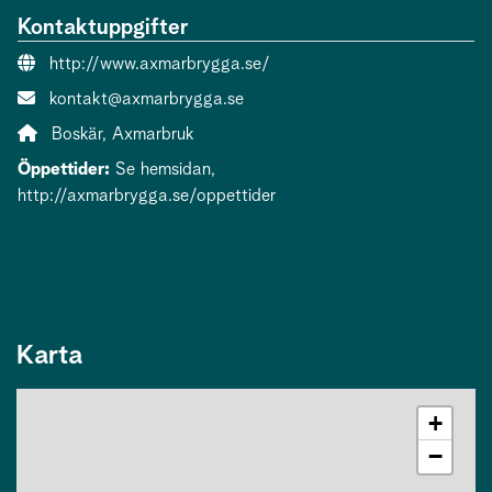
Kontaktuppgifter
Webbsida:
http://www.axmarbrygga.se/
E-post:
kontakt@axmarbrygga.se
Adress:
Boskär, Axmarbruk
Öppettider:
Se hemsidan,
http://axmarbrygga.se/oppettider
Karta
+
−