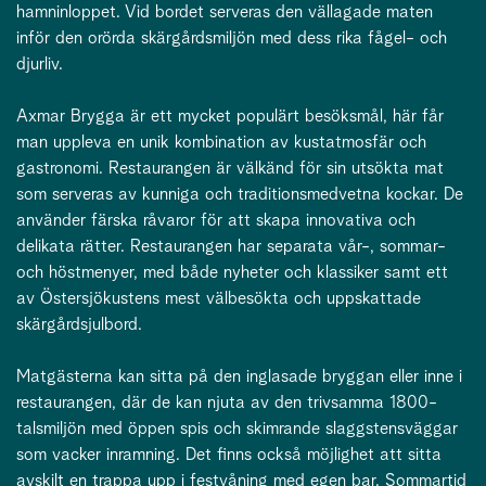
hamninloppet. Vid bordet serveras den vällagade maten
inför den orörda skärgårdsmiljön med dess rika fågel- och
djurliv.
Axmar Brygga är ett mycket populärt besöksmål, här får
man uppleva en unik kombination av kustatmosfär och
gastronomi. Restaurangen är välkänd för sin utsökta mat
som serveras av kunniga och traditionsmedvetna kockar. De
använder färska råvaror för att skapa innovativa och
delikata rätter. Restaurangen har separata vår-, sommar-
och höstmenyer, med både nyheter och klassiker samt ett
av Östersjökustens mest välbesökta och uppskattade
skärgårdsjulbord.
Matgästerna kan sitta på den inglasade bryggan eller inne i
restaurangen, där de kan njuta av den trivsamma 1800-
talsmiljön med öppen spis och skimrande slaggstensväggar
som vacker inramning. Det finns också möjlighet att sitta
avskilt en trappa upp i festvåning med egen bar. Sommartid