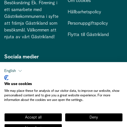
Om cookies
Besöksnäring Ek. Förening i
ett samarbete med
Hållbarhetspolicy
Gästrikekommunerna i syfte
att främja Gästrikland som
Personuppgiftspolicy
besöksmål. Välkommen att
Flytta till Gästrikland
njuta av vårt Gästrikland!
Sociala medier
English
Kontakt
We use cookies
We may place these for analysis of our visitor data, to improve our website, show
kontakt@gastriklandsbesoksnaring.se
personalised content and to give you a great website experience. For more
information about the cookies we use open the settings.
Accept all
Deny