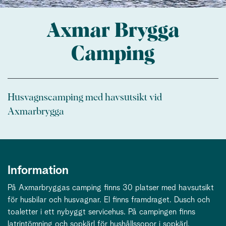
Axmar Brygga
Camping
Husvagnscamping med havsutsikt vid
Axmarbrygga
Information
På Axmarbryggas camping finns 30 platser med havsutsikt
för husbilar och husvagnar. El finns framdraget. Dusch och
toaletter i ett nybyggt servicehus. På campingen finns
latrintömning och sopkärl för hushållssopor i sopkärl.