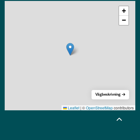
+
−
Vägbeskrivning
Leaflet
|
©
OpenStreetMap
contributors