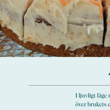
I ljuvligt lä
över brukets 