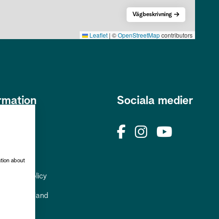
Vägbeskrivning
Leaflet
|
©
OpenStreetMap
contributors
rmation
Sociala medier
s
okies
rhetspolicy
ation about
uppgiftspolicy
till Gästrikland