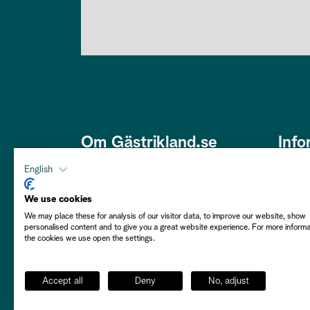
Om Gästrikland.se
Info
Den här webbplatsen är framtagen
Om os
English
av Gästriklands Besöksnäring
Om co
Ek. Förening i ett samarbete med
We use cookies
Gästrikekommunerna i syfte att
We may place these for analysis of our visitor data, to improve our website, show
Hållba
personalised content and to give you a great website experience. For more inform
främja Gästrikland som besöksmål.
the cookies we use open the settings.
Välkommen att njuta av vårt
Person
Gästrikland!
Flytta 
Accept all
Deny
No, adjust