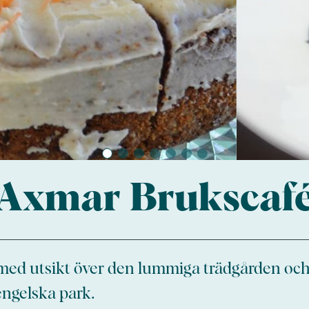
Axmar Brukscaf
ge med utsikt över den lummiga trädgården oc
engelska park.