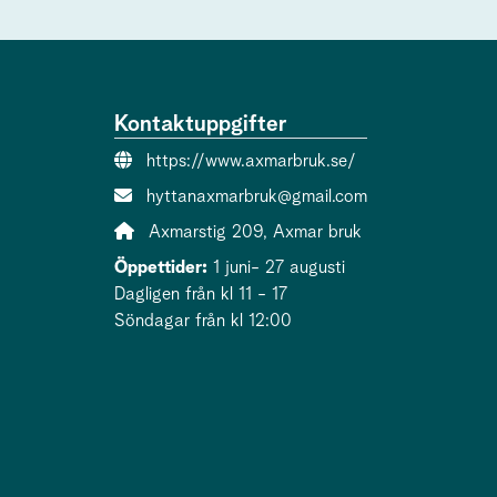
Kontaktuppgifter
Webbsida:
https://www.axmarbruk.se/
E-post:
hyttanaxmarbruk@gmail.com
Adress:
Axmarstig 209, Axmar bruk
Öppettider:
1 juni- 27 augusti
Dagligen från kl 11 - 17
Söndagar från kl 12:00