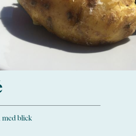
é
h med blick