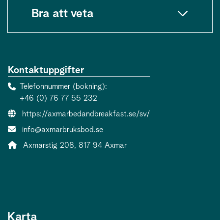
Bra att veta
Kontaktuppgifter
Telefonnummer (bokning)
+46 (0) 76 77 55 232
Webbsida:
https://axmarbedandbreakfast.se/sv/
E-post:
info@axmarbruksbod.se
Adress:
Axmarstig 208, 817 94 Axmar
Karta