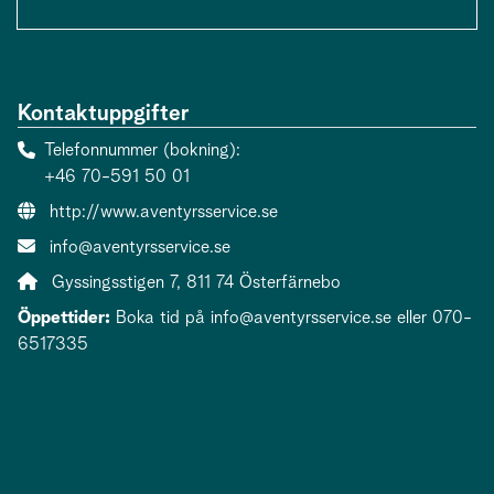
Kontaktuppgifter
Telefonnummer (bokning)
+46 70-591 50 01
Webbsida:
http://www.aventyrsservice.se
E-post:
info@aventyrsservice.se
Adress:
Gyssingsstigen 7, 811 74 Österfärnebo
Öppettider:
Boka tid på
info@aventyrsservice.se
eller 070-
6517335