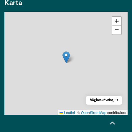
Karta
+
−
Vägbeskrivning
Leaflet
|
©
OpenStreetMap
contributors