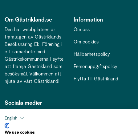
Om Gästrikland.se
Information
Den här webbplatsen är
Om oss
framtagen av Gästriklands
Om cookies
Besöksnäring Ek. Förening i
ett samarbete med
Hållbarhetspolicy
Gästrikekommunerna i syfte
att främja Gästrikland som
Personuppgiftspolicy
besöksmål. Välkommen att
Flytta till Gästrikland
njuta av vårt Gästrikland!
Sociala medier
English
Kontakt
We use cookies