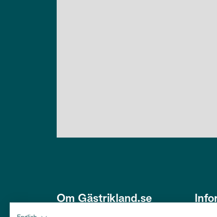
Om Gästrikland.se
Info
Den här webbplatsen är framtagen
Om os