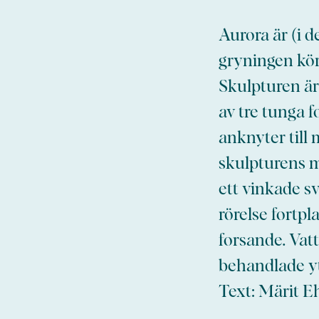
Aurora är (i 
gryningen kör
Skulpturen är 
av tre tunga 
anknyter till 
skulpturens mi
ett vinkade sv
rörelse fortpl
forsande. Vat
behandlade y
Text: Märit E