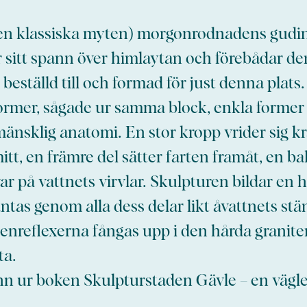
den klassiska myten) morgonrodnadens gudi
 sitt spann över himlaytan och förebådar de
beställd till och formad för just denna plats
former, sågade ur samma block, enkla forme
mänsklig anatomi. En stor kropp vrider sig kr
tt, en främre del sätter farten framåt, en b
ar på vattnets virvlar. Skulpturen bildar en h
antas genom alla dess delar likt åvattnets stä
tenreflexerna fångas upp i den hårda granit
ta.
hn ur boken Skulpturstaden Gävle – en vägle