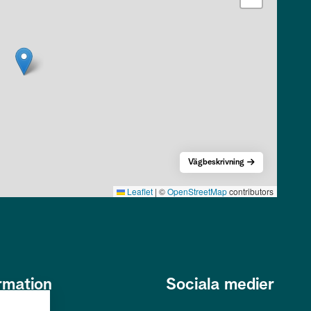
Vägbeskrivning
Leaflet
|
©
OpenStreetMap
contributors
rmation
Sociala medier
s