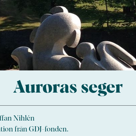
Auroras seger
ffan Nihlén
ation från GDJ-fonden.