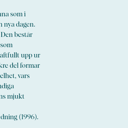
nna som i
n nya dagen.
. Den består
r som
aftfullt upp ur
akre del formar
elhet, vars
ndiga
ens mjukt
dning (1996).