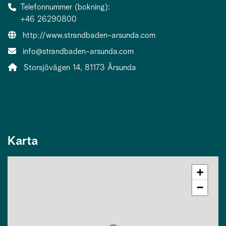
Telefonnummer (bokning)
+46 26290800
Webbsida:
http://www.strandbaden-arsunda.com
E-post:
info@strandbaden-arsunda.com
Adress:
Storsjövägen 14, 81173 Årsunda
Karta
+
−