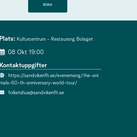
BOKA
Plats:
Kulturcentrum - Restaurang Bolaget
08 Okt 19:00
Kontaktuppgifter
Evenemangslänk:
https://sandvikenfh.se/evenemang/the-ani
mals-60-th-anniversary-world-tour/
E-post:
folketshus@sandvikenfh.se