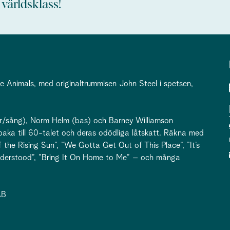
 världsklass!
he Animals, med originaltrummisen John Steel i spetsen,
rr/sång), Norm Helm (bas) och Barney Williamson
lbaka till 60-talet och deras odödliga låtskatt. Räkna med
 the Rising Sun”, ”We Gotta Get Out of This Place”, ”It’s
nderstood”, ”Bring It On Home to Me” – och många
AB