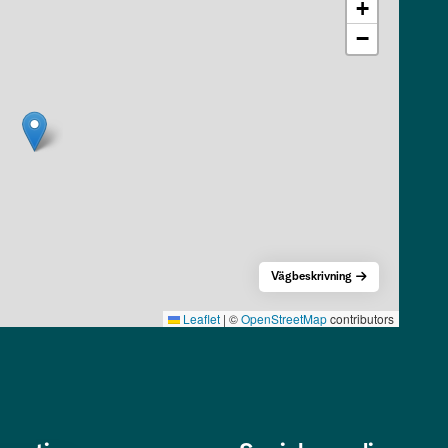
+
−
Vägbeskrivning
Leaflet
|
©
OpenStreetMap
contributors