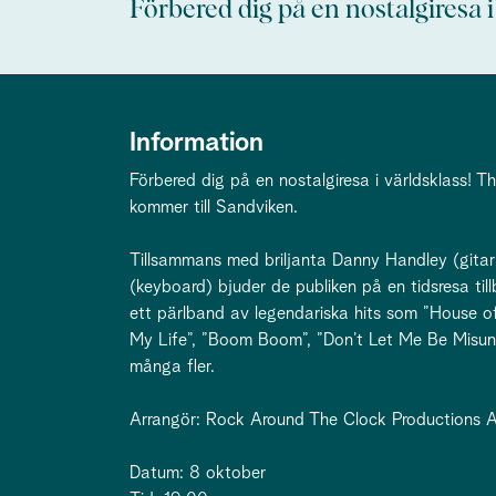
Förbered dig på en nostalgiresa i
Information
Förbered dig på en nostalgiresa i världsklass! T
kommer till Sandviken.
Tillsammans med briljanta Danny Handley (gita
(keyboard) bjuder de publiken på en tidsresa til
ett pärlband av legendariska hits som ”House of
My Life”, ”Boom Boom”, ”Don’t Let Me Be Misu
många fler.
Arrangör: Rock Around The Clock Productions 
Datum: 8 oktober