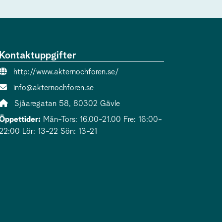
Kontaktuppgifter
Webbsida:
http://www.akternochforen.se/
E-post:
info@akternochforen.se
Adress:
Sjåaregatan 58, 80302 Gävle
Öppettider:
Mån-Tors: 16.00-21.00 Fre: 16:00-
22:00 Lör: 13-22 Sön: 13-21