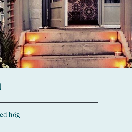
n
med hög