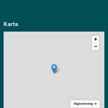
Karta
+
−
Vägbeskrivning