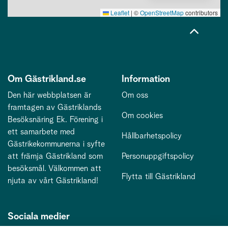
Leaflet
|
©
OpenStreetMap
contributors
Om Gästrikland.se
Information
Den här webbplatsen är
Om oss
framtagen av Gästriklands
Om cookies
Besöksnäring Ek. Förening i
ett samarbete med
Hållbarhetspolicy
Gästrikekommunerna i syfte
att främja Gästrikland som
Personuppgiftspolicy
besöksmål. Välkommen att
Flytta till Gästrikland
njuta av vårt Gästrikland!
Sociala medier