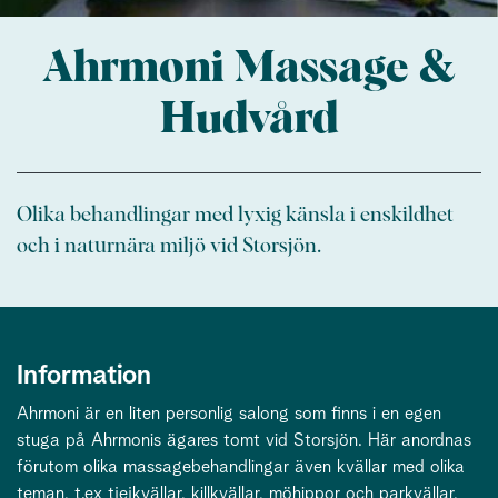
Ahrmoni Massage &
Hudvård
Olika behandlingar med lyxig känsla i enskildhet
och i naturnära miljö vid Storsjön.
Information
Ahrmoni är en liten personlig salong som finns i en egen
stuga på Ahrmonis ägares tomt vid Storsjön. Här anordnas
förutom olika massagebehandlingar även kvällar med olika
teman, t.ex tjejkvällar, killkvällar, möhippor och parkvällar,