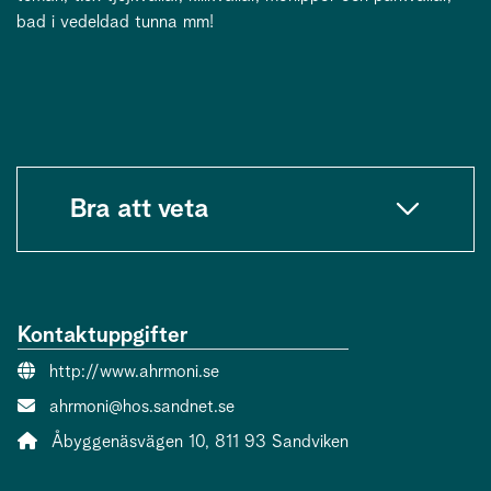
bad i vedeldad tunna mm!
Bra att veta
Kontaktuppgifter
Webbsida:
http://www.ahrmoni.se
E-post:
ahrmoni@hos.sandnet.se
Adress:
Åbyggenäsvägen 10, 811 93 Sandviken