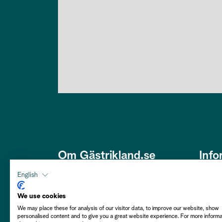
Om Gästrikland.se
Info
Den här webbplatsen är framtagen
Om os
English
av Gästriklands Besöksnäring
Om co
Ek. Förening i ett samarbete med
We use cookies
Gästrikekommunerna i syfte att
We may place these for analysis of our visitor data, to improve our website, show
Hållba
personalised content and to give you a great website experience. For more inform
främja Gästrikland som besöksmål.