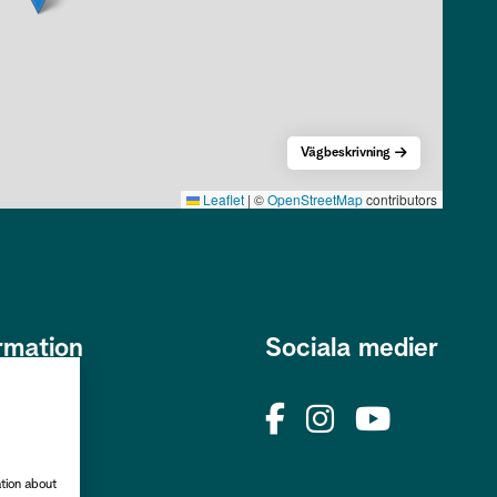
Vägbeskrivning
Leaflet
|
©
OpenStreetMap
contributors
rmation
Sociala medier
s
okies
rhetspolicy
ation about