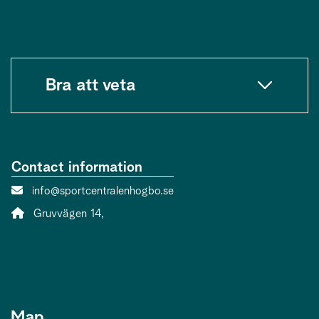
Bra att veta
Contact information
Contact person email:
info@sportcentralenhogbo.se
Address:
Gruvvägen 14,
Map