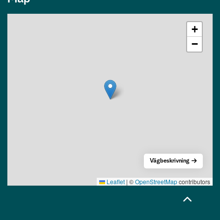
+
−
Vägbeskrivning
Leaflet
|
©
OpenStreetMap
contributors