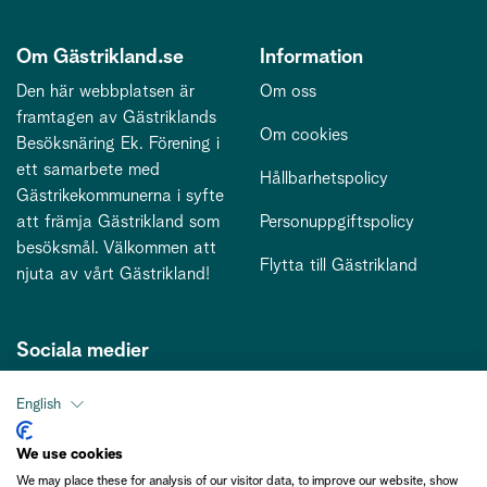
Om Gästrikland.se
Information
Den här webbplatsen är
Om oss
framtagen av Gästriklands
Om cookies
Besöksnäring Ek. Förening i
ett samarbete med
Hållbarhetspolicy
Gästrikekommunerna i syfte
att främja Gästrikland som
Personuppgiftspolicy
besöksmål. Välkommen att
Flytta till Gästrikland
njuta av vårt Gästrikland!
Sociala medier
English
Kontakt
We use cookies
We may place these for analysis of our visitor data, to improve our website, show