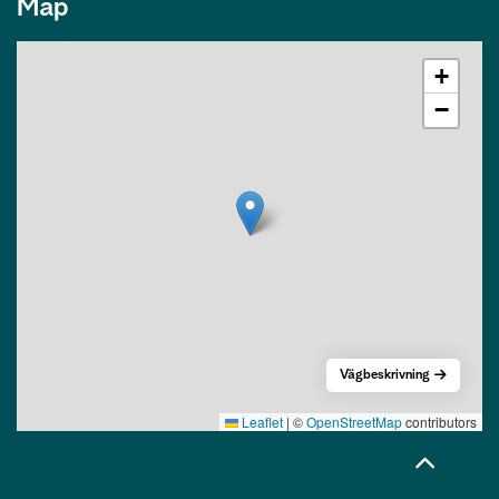
Map
+
−
Vägbeskrivning
Leaflet
|
©
OpenStreetMap
contributors