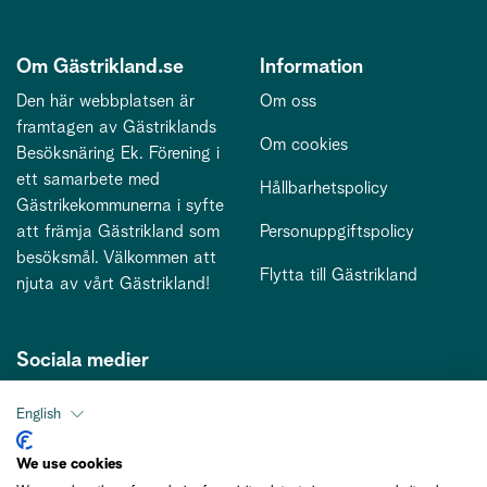
Om Gästrikland.se
Information
Den här webbplatsen är
Om oss
framtagen av Gästriklands
Om cookies
Besöksnäring Ek. Förening i
ett samarbete med
Hållbarhetspolicy
Gästrikekommunerna i syfte
att främja Gästrikland som
Personuppgiftspolicy
besöksmål. Välkommen att
Flytta till Gästrikland
njuta av vårt Gästrikland!
Sociala medier
English
Kontakt
We use cookies