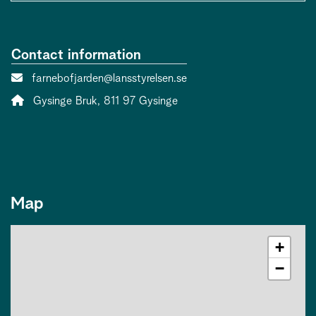
Contact information
Contact person email:
farnebofjarden@lansstyrelsen.se
Address:
Gysinge Bruk, 811 97 Gysinge
Map
+
−