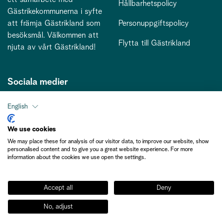
Hållbarhetspolicy
Gästrikekommunerna i syfte
att främja Gästrikland som
Personuppgiftspolicy
besöksmål. Välkommen att
Flytta till Gästrikland
njuta av vårt Gästrikland!
Sociala medier
English
Kontakt
We use cookies
We may place these for analysis of our visitor data, to improve our website, show
kontakt@gastriklandsbesoksnaring.se
personalised content and to give you a great website experience. For more
information about the cookies we use open the settings.
Accept all
Deny
No, adjust
Medlemsinformation