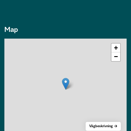
Map
+
−
Vägbeskrivning