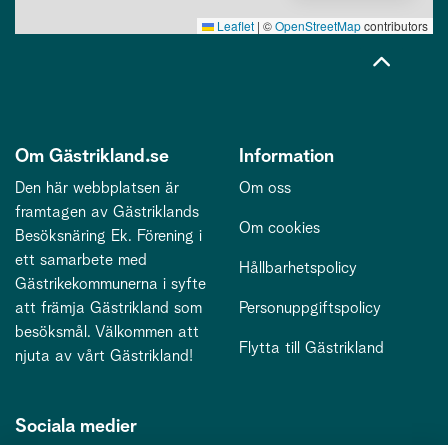
Leaflet
|
©
OpenStreetMap
contributors
Om Gästrikland.se
Information
Den här webbplatsen är
Om oss
framtagen av Gästriklands
Om cookies
Besöksnäring Ek. Förening i
ett samarbete med
Hållbarhetspolicy
Gästrikekommunerna i syfte
att främja Gästrikland som
Personuppgiftspolicy
besöksmål. Välkommen att
Flytta till Gästrikland
njuta av vårt Gästrikland!
Sociala medier